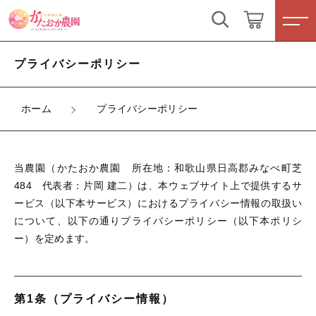
こだわり検索
ログイン / 会員登録
プライバシーポリシー
親カテゴリ
すべて
お気に入り
ホーム
プライバシーポリシー
子カテゴリ
食べ物
当農園（かたおか農園 所在地：和歌山県日高郡みなべ町芝
梅干し
すべての商品
484 代表者：片岡 建二）は、本ウェブサイト上で提供するサ
価格帯
ービス（以下本サービス）におけるプライバシー情報の取扱い
食べ物
ふるさと納税
について、以下の通りプライバシーポリシー（以下本ポリシ
～
ー）を定めます。
梅干し
その他
ふるさと納税
在庫あり
セール
第1条（プライバシー情報）
新着商品