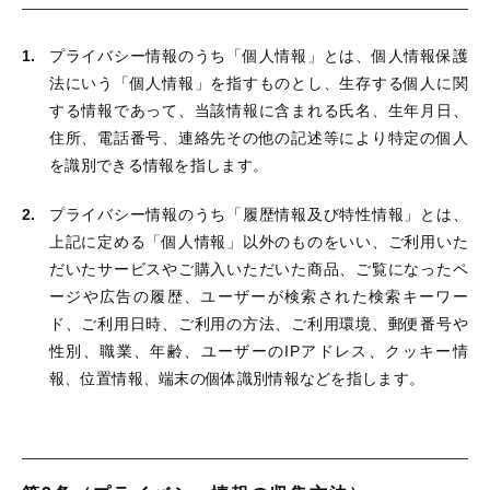
並び順
セール
プライバシー情報のうち「個人情報」とは、個人情報保護
法にいう「個人情報」を指すものとし、生存する個人に関
する情報であって、当該情報に含まれる氏名、生年月日、
住所、電話番号、連絡先その他の記述等により特定の個人
を識別できる情報を指します。
当農園について
プライバシー情報のうち「履歴情報及び特性情報」とは、
お知らせ
上記に定める「個人情報」以外のものをいい、ご利用いた
ブログ
だいたサービスやご購入いただいた商品、ご覧になったペ
ージや広告の履歴、ユーザーが検索された検索キーワー
ご利用ガイド
ド、ご利用日時、ご利用の方法、ご利用環境、郵便番号や
性別、職業、年齢、ユーザーのIPアドレス、クッキー情
お問い合わせ
報、位置情報、端末の個体識別情報などを指します。
ログイン